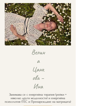
Велин
а
Цанк
ова –
Ина
Занимава се с енергийна терапия (рейки +
няколко други модалности) и енергийна
психология (ТЕС и Пренареждане на матрицата)