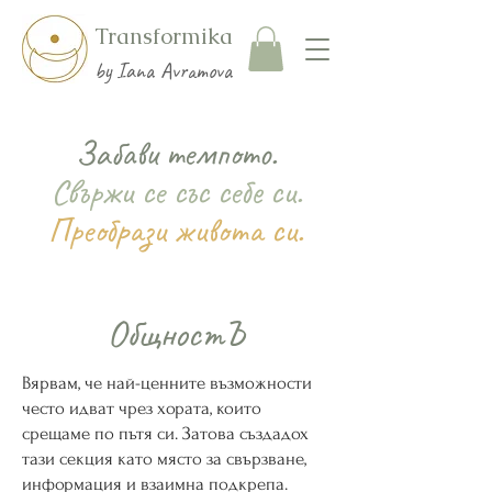
Transformika
by Iana Avramova
Забави темпото.
Свържи се със себе си.
Преобрази живота си.
ОбщностЪ
Вярвам, че най-ценните възможности
често идват чрез хората, които
срещаме по пътя си. Затова създадох
тази секция като място за свързване,
информация и взаимна подкрепа.