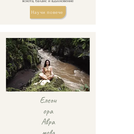
яснота, баланс и вдъхновение
Научи повече
Елеон
ора
Авра
мова