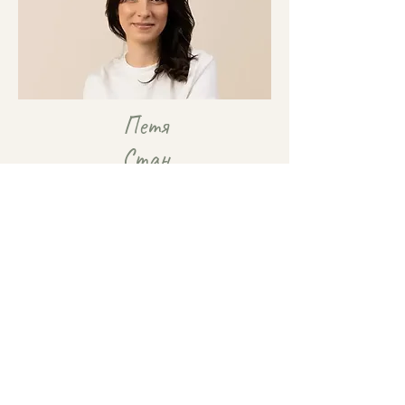
Петя
Стан
чева
Родов терапевт от Школата на Аида Марковска и
член на Българска Асоциация по родова
терапия
Научи повече