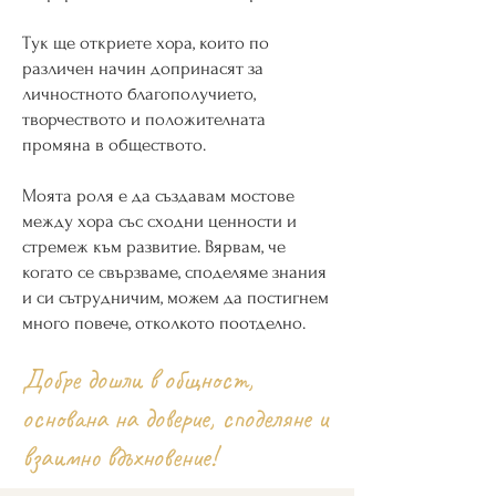
Тук ще откриете хора, които по
различен начин допринасят за
личностното благополучието,
творчеството и положителната
промяна в обществото.
Моята роля е да създавам мостове
между хора със сходни ценности и
стремеж към развитие. Вярвам, че
когато се свързваме, споделяме знания
и си сътрудничим, можем да постигнем
много повече, отколкото поотделно.
Добре дошли в общност,
основана на доверие, споделяне и
взаимно вдъхновение!