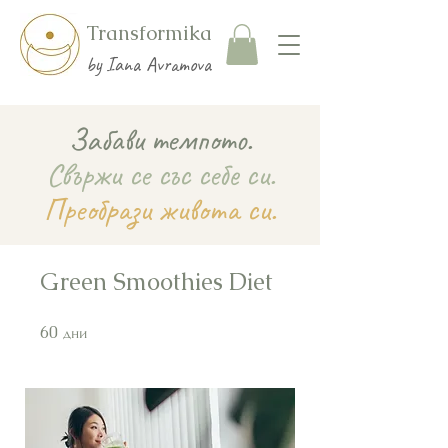
Transformika
by Iana Avramova
Забави темпото.
Свържи се със себе си.
Преобрази живота си.
Green Smoothies Diet
60
60 дни
дни